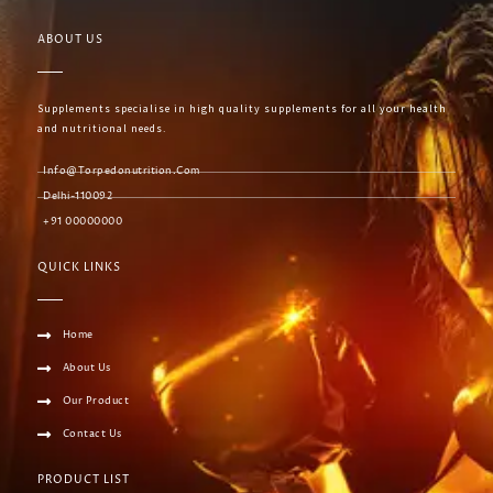
ABOUT US
Supplements specialise in high quality supplements for all your health
and nutritional needs.
Info@torpedonutrition.com
Delhi-110092
+91 00000000
QUICK LINKS
Home
About Us
Our Product
Contact Us
PRODUCT LIST