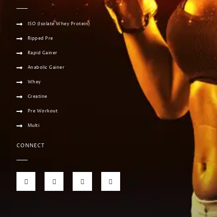
ISO (Isolate Whey Protein)
Ripped Pre
Rapid Gainer
Anabolic Gainer
Whey
Creatine
Pre Workout
Multi
CONNECT