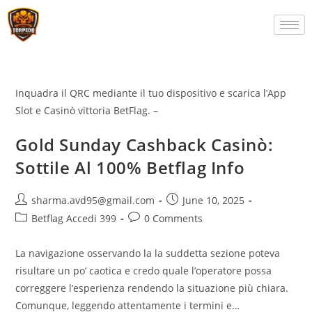
Inquadra il QRC mediante il tuo dispositivo e scarica l’App
Slot e Casinò vittoria BetFlag. –
Gold Sunday Cashback Casinò:
Sottile Al 100% Betflag Info
sharma.avd95@gmail.com
June 10, 2025
Betflag Accedi 399
0 Comments
La navigazione osservando la la suddetta sezione poteva
risultare un po’ caotica e credo quale l’operatore possa
correggere l’esperienza rendendo la situazione più chiara.
Comunque, leggendo attentamente i termini e…