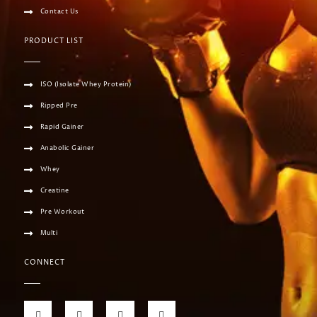
Contact Us
PRODUCT LIST
ISO (Isolate Whey Protein)
Ripped Pre
Rapid Gainer
Anabolic Gainer
Whey
Creatine
Pre Workout
Multi
CONNECT