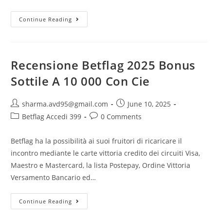
Continue Reading
Recensione Betflag 2025 Bonus
Sottile A 10 000 Con Cie
sharma.avd95@gmail.com
June 10, 2025
Betflag Accedi 399
0 Comments
Betflag ha la possibilità ai suoi fruitori di ricaricare il
incontro mediante le carte vittoria credito dei circuiti Visa,
Maestro e Mastercard, la lista Postepay, Ordine Vittoria
Versamento Bancario ed…
Continue Reading