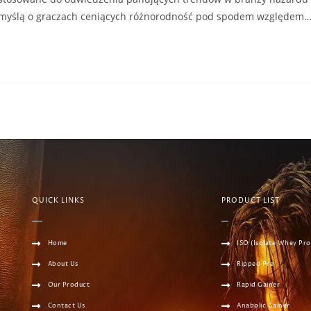
 z myślą o graczach ceniących różnorodność pod spodem względem
QUICK LINKS
PRODUCT LIST
Home
ISO (Isolate Whey Pro
About Us
Ripped Pre
Our Product
Rapid Gainer
Contact Us
Anabolic Gainer