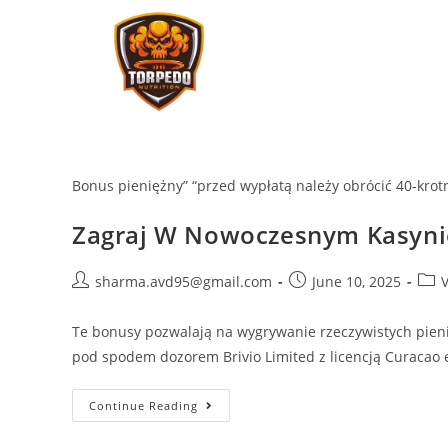
Bonus pieniężny” “przed wypłatą należy obrócić 40-krot
Zagraj W Nowoczesnym Kasyni
sharma.avd95@gmail.com
June 10, 2025
Te bonusy pozwalają na wygrywanie rzeczywistych pieni
pod spodem dozorem Brivio Limited z licencją Curaca
Continue Reading