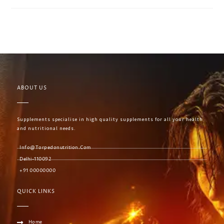
ABOUT US
Supplements specialise in high quality supplements for all your health
and nutritional needs.
Info@torpedonutrition.com
Delhi-110092
+91 00000000
QUICK LINKS
Home