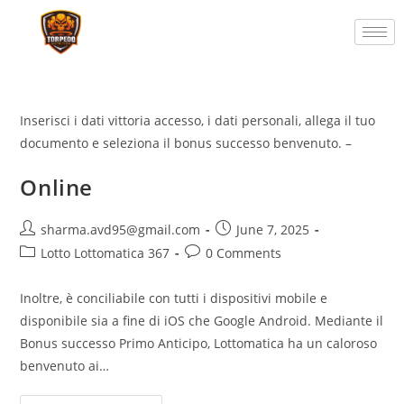
Inserisci i dati vittoria accesso, i dati personali, allega il tuo
documento e seleziona il bonus successo benvenuto. –
Online
sharma.avd95@gmail.com
June 7, 2025
Lotto Lottomatica 367
0 Comments
Inoltre, è conciliabile con tutti i dispositivi mobile e
disponibile sia a fine di iOS che Google Android. Mediante il
Bonus successo Primo Anticipo, Lottomatica ha un caloroso
benvenuto ai…