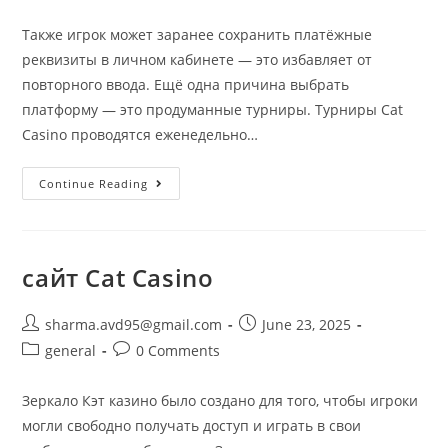
Также игрок может заранее сохранить платёжные
реквизиты в личном кабинете — это избавляет от
повторного ввода. Ещё одна причина выбрать
платформу — это продуманные турниры. Турниры Cat
Casino проводятся еженедельно…
Continue Reading
сайт Cat Casino
sharma.avd95@gmail.com
June 23, 2025
general
0 Comments
Зеркало Кэт казино было создано для того, чтобы игроки
могли свободно получать доступ и играть в свои