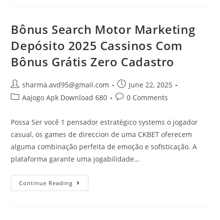
Bônus Search Motor Marketing
Depósito 2025 Cassinos Com
Bônus Grátis Zero Cadastro
sharma.avd95@gmail.com
June 22, 2025
Aajogo Apk Download 680
0 Comments
Possa Ser você 1 pensador estratégico systems o jogador
casual, os games de direccion de uma CKBET oferecem
alguma combinação perfeita de emoção e sofisticação. A
plataforma garante uma jogabilidade…
Continue Reading