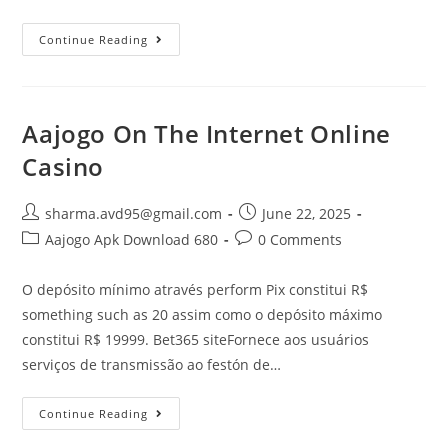
Continue Reading
Aajogo On The Internet Online
Casino
sharma.avd95@gmail.com
June 22, 2025
Aajogo Apk Download 680
0 Comments
O depósito mínimo através perform Pix constitui R$
something such as 20 assim como o depósito máximo
constitui R$ 19999. Bet365 siteFornece aos usuários
serviços de transmissão ao festón de…
Continue Reading