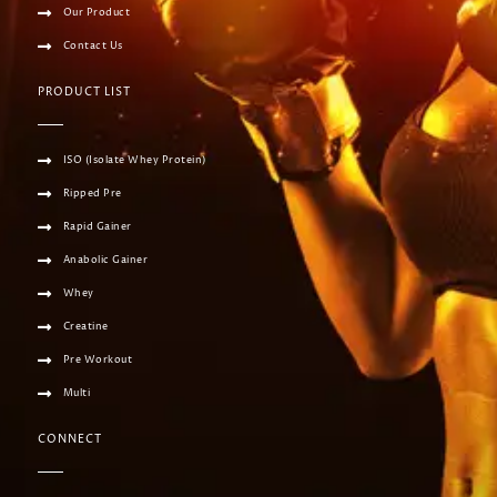
Our Product
Contact Us
PRODUCT LIST
ISO (Isolate Whey Protein)
Ripped Pre
Rapid Gainer
Anabolic Gainer
Whey
Creatine
Pre Workout
Multi
CONNECT