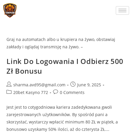
Graj na automatach albo u krupiera na żywo, obstawiaj
zakłady i oglądaj transmisję na żywo. –
Link Do Logowania I Odbierz 500
Zł Bonusu
sharma.avd95@gmail.com
June 9, 2025
20bet Kasyno 772
0 Comments
Jest jest to cotygodniowa kariera zadedykowana gwoli
zarejestrowanych użytkowników. By spośród pani a
skorzystać, wystarczy wpłacić minimum 80 ZŁ w piątek, a
bonusowo uzyskamy 50% ilości, aż do czterysta ZŁ.…