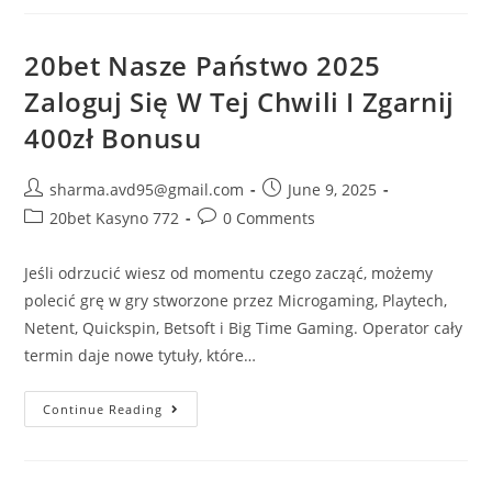
20bet Nasze Państwo 2025
Zaloguj Się W Tej Chwili I Zgarnij
400zł Bonusu
sharma.avd95@gmail.com
June 9, 2025
20bet Kasyno 772
0 Comments
Jeśli odrzucić wiesz od momentu czego zacząć, możemy
polecić grę w gry stworzone przez Microgaming, Playtech,
Netent, Quickspin, Betsoft i Big Time Gaming. Operator cały
termin daje nowe tytuły, które…
Continue Reading