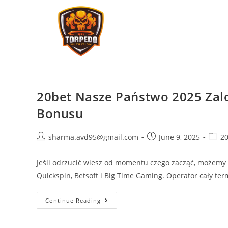
20bet Nasze Państwo 2025 Zalog
Bonusu
sharma.avd95@gmail.com
June 9, 2025
20
Jeśli odrzucić wiesz od momentu czego zacząć, możemy p
Quickspin, Betsoft i Big Time Gaming. Operator cały ter
Continue Reading