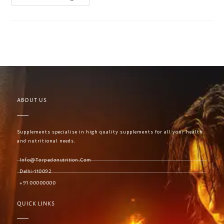
ABOUT US
Supplements specialise in high quality supplements for all your health
and nutritional needs.
Info@torpedonutrition.com
Delhi-110092
+91 00000000
QUICK LINKS