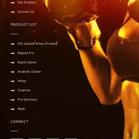
Our Product
Contact Us
PRODUCT LIST
ISO (Isolate Whey Protein)
Ripped Pre
Rapid Gainer
Anabolic Gainer
Whey
Creatine
Pre Workout
Multi
CONNECT