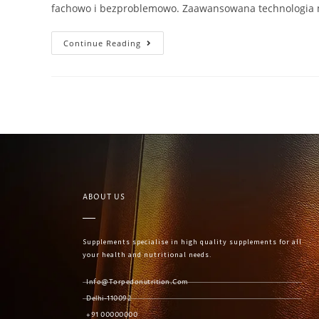
fachowo i bezproblemowo. Zaawansowana technologia m
Continue Reading
ABOUT US
Supplements specialise in high quality supplements for all
your health and nutritional needs.
Info@torpedonutrition.com
Delhi-110092
+91 00000000