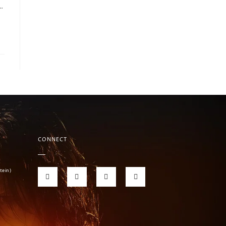
…
CONNECT
tein)