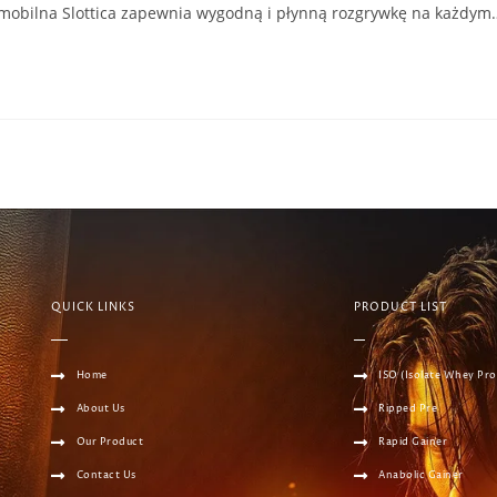
obilna Slottica zapewnia wygodną i płynną rozgrywkę na każdym
QUICK LINKS
PRODUCT LIST
Home
ISO (Isolate Whey Pro
About Us
Ripped Pre
Our Product
Rapid Gainer
Contact Us
Anabolic Gainer