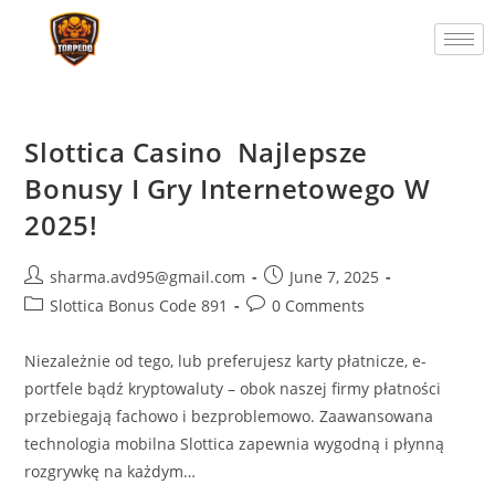
Slottica Casino ️ Najlepsze
Bonusy I Gry Internetowego W
2025!
sharma.avd95@gmail.com
June 7, 2025
Slottica Bonus Code 891
0 Comments
Niezależnie od tego, lub preferujesz karty płatnicze, e-
portfele bądź kryptowaluty – obok naszej firmy płatności
przebiegają fachowo i bezproblemowo. Zaawansowana
technologia mobilna Slottica zapewnia wygodną i płynną
rozgrywkę na każdym…