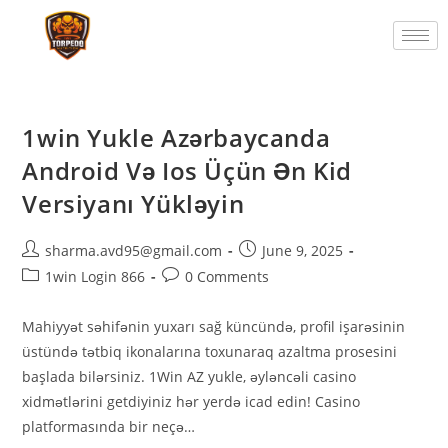
1win Yukle Azərbaycanda ️
Android Və Ios Üçün Ən Kid
Versiyanı Yükləyin
sharma.avd95@gmail.com
June 9, 2025
1win Login 866
0 Comments
Mahiyyət səhifənin yuxarı sağ küncündə, profil işarəsinin
üstündə tətbiq ikonalarına toxunaraq azaltma prosesini
başlada bilərsiniz. 1Win AZ yukle, əyləncəli casino
xidmətlərini getdiyiniz hər yerdə icad edin! Casino
platformasında bir neçə…