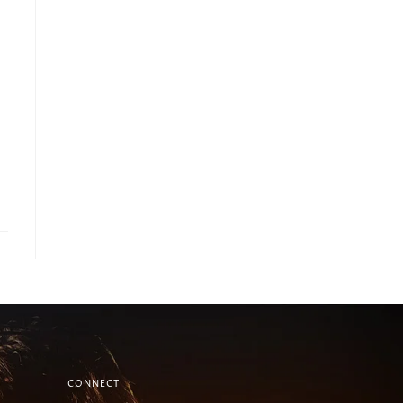
CONNECT