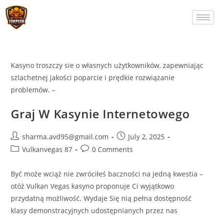
Kasyno troszczy sie o własnych użytkowników, zapewniając
szlachetnej jakości poparcie i prędkie rozwiązanie
problemów. –
Graj W Kasynie Internetowego
sharma.avd95@gmail.com
July 2, 2025
Vulkanvegas 87
0 Comments
Być może wciąż nie zwróciłeś baczności na jedną kwestia –
otóż Vulkan Vegas kasyno proponuje Ci wyjątkowo
przydatną możliwość. Wydaje Się nią pełna dostępność
klasy demonstracyjnych udostępnianych przez nas