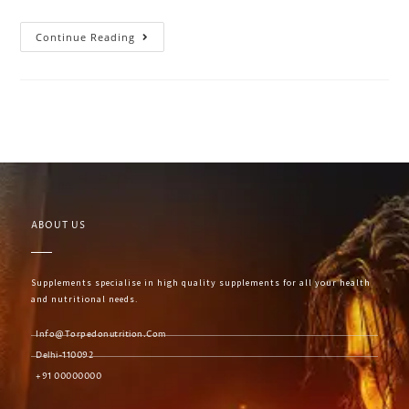
Continue Reading
ABOUT US
Supplements specialise in high quality supplements for all your health
and nutritional needs.
Info@torpedonutrition.com
Delhi-110092
+91 00000000