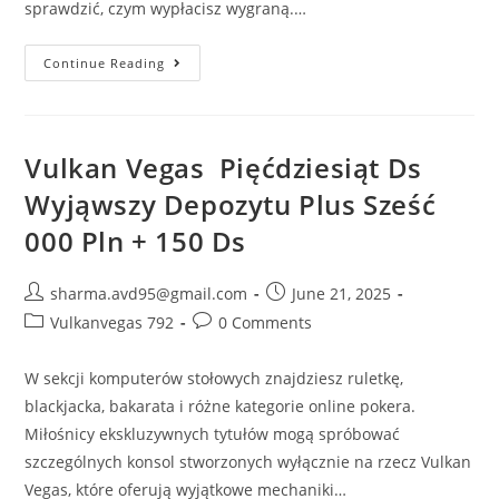
sprawdzić, czym wypłacisz wygraną.…
Continue Reading
Vulkan Vegas ️ Pięćdziesiąt Ds
Wyjąwszy Depozytu Plus Sześć
000 Pln + 150 Ds
sharma.avd95@gmail.com
June 21, 2025
Vulkanvegas 792
0 Comments
W sekcji komputerów stołowych znajdziesz ruletkę,
blackjacka, bakarata i różne kategorie online pokera.
Miłośnicy ekskluzywnych tytułów mogą spróbować
szczególnych konsol stworzonych wyłącznie na rzecz Vulkan
Vegas, które oferują wyjątkowe mechaniki…