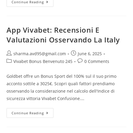
Continue Reading
App Vivabet: Recensioni E
Valutazioni Osservando La Italy
sharma.avd95@gmail.com
June 6, 2025
Vivabet Bonus Benvenuto 245
0 Comments
Goldbet offre un Bonus Sport del 100% sul il suo primo
acconto sottile a 3025€. Scopri quali fattori prendiamo
osservando la considerazione nel calcolo dell'Indice di
sicurezza vittoria Vivabet Confusione.…
Continue Reading