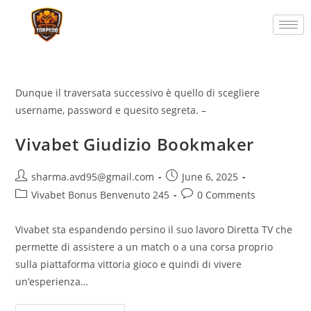
Dunque il traversata successivo è quello di scegliere
username, password e quesito segreta. –
Vivabet Giudizio Bookmaker
sharma.avd95@gmail.com
June 6, 2025
Vivabet Bonus Benvenuto 245
0 Comments
Vivabet sta espandendo persino il suo lavoro Diretta TV che
permette di assistere a un match o a una corsa proprio
sulla piattaforma vittoria gioco e quindi di vivere
un’esperienza…