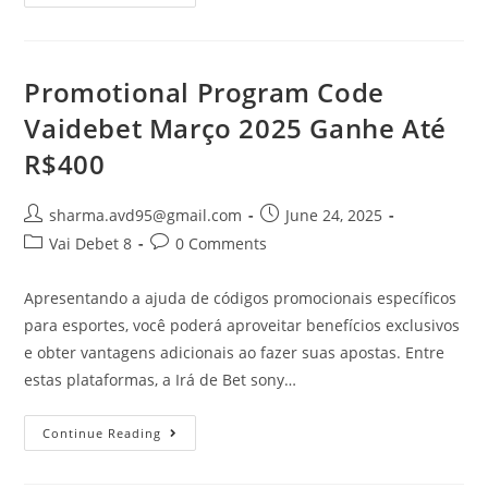
Promotional Program Code
Vaidebet Março 2025 Ganhe Até
R$400
sharma.avd95@gmail.com
June 24, 2025
Vai Debet 8
0 Comments
Apresentando a ajuda de códigos promocionais específicos
para esportes, você poderá aproveitar benefícios exclusivos
e obter vantagens adicionais ao fazer suas apostas. Entre
estas plataformas, a Irá de Bet sony…
Continue Reading