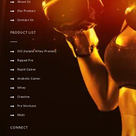
About Us
Our Product
Contact Us
PRODUCT LIST
ISO (Isolate Whey Protein)
Ripped Pre
Rapid Gainer
Anabolic Gainer
Whey
Creatine
Pre Workout
Multi
CONNECT