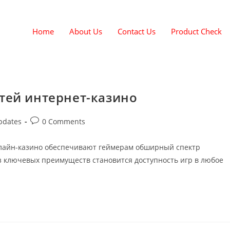
Home
About Us
Contact Us
Product Check
тей интернет-казино
pdates
0 Comments
лайн-казино обеспечивают геймерам обширный спектр
з ключевых преимуществ становится доступность игр в любое