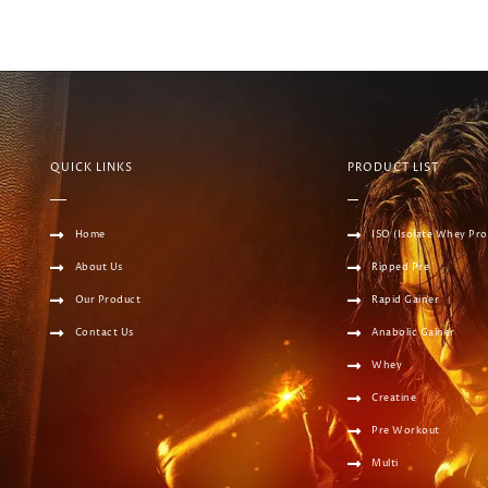
QUICK LINKS
PRODUCT LIST
Home
ISO (Isolate Whey Pro
About Us
Ripped Pre
Our Product
Rapid Gainer
Contact Us
Anabolic Gainer
Whey
Creatine
Pre Workout
Multi