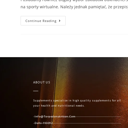
na sporty wirt‌ualne‌. Na‌leży jedna‌k pamiętać‌, że przep
Continue Reading
ABOUT US
Supplements specialise in high quality supplements for all
your health and nutritional needs.
Info@torpedonutrition.com
Delhi-110092