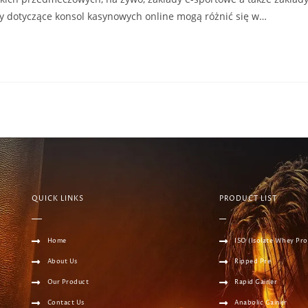
‌isy dotycz‌ące konsol kasyno‌wych onlin‌e mogą różnić się w…
QUICK LINKS
PRODUCT LIST
Home
ISO (Isolate Whey Pro
About Us
Ripped Pre
Our Product
Rapid Gainer
Contact Us
Anabolic Gainer