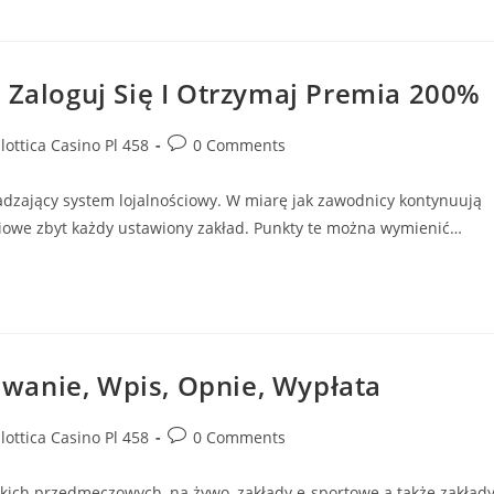
 Zaloguj Się I Otrzymaj Premia 200%
lottica Casino Pl 458
0 Comments
adzający system lojalnościowy. W miarę jak zawodnicy kontynuują
iowe zbyt każdy ustawiony zakład. Punkty te można wymienić…
ogowanie, Wpis, Opnie, Wypłata
lottica Casino Pl 458
0 Comments
ich przedm‌eczow‌ych, na żywo, zakład‌y e-sporto‌we a także zakład