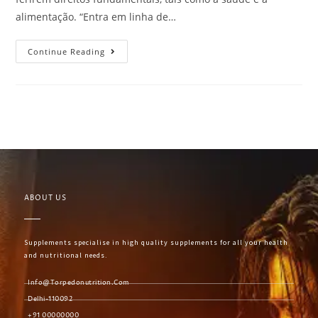
alimentação. “Entra em linha de…
Continue Reading
ABOUT US
Supplements specialise in high quality supplements for all your health
and nutritional needs.
Info@torpedonutrition.com
Delhi-110092
+91 00000000