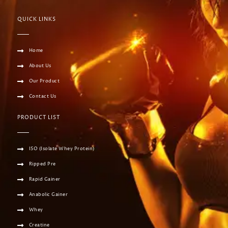
QUICK LINKS
Home
About Us
Our Product
Contact Us
PRODUCT LIST
ISO (Isolate Whey Protein)
Ripped Pre
Rapid Gainer
Anabolic Gainer
Whey
Creatine