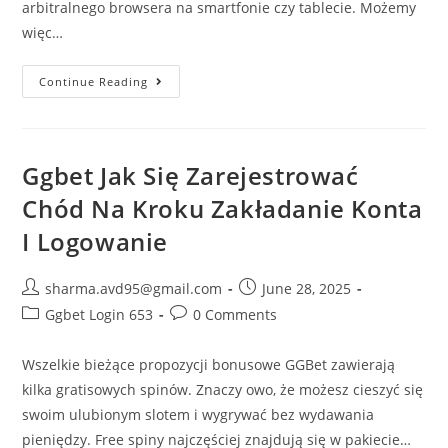
arbitralnego browsera na smartfonie czy tablecie. Możemy
więc…
Continue Reading
Ggbet Jak Się Zarejestrować
Chód Na Kroku Zakładanie Konta
I Logowanie
sharma.avd95@gmail.com
June 28, 2025
Ggbet Login 653
0 Comments
Wszelkie bieżące propozycji bonusowe GGBet zawierają
kilka gratisowych spinów. Znaczy owo, że możesz cieszyć się
swoim ulubionym slotem i wygrywać bez wydawania
pieniędzy. Free spiny najczęściej znajdują się w pakiecie…