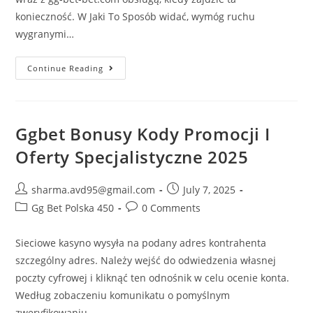
konieczność. W Jaki To Sposób widać, wymóg ruchu
wygranymi…
Continue Reading
Ggbet Bonusy Kody Promocji I
Oferty Specjalistyczne 2025
sharma.avd95@gmail.com
July 7, 2025
Gg Bet Polska 450
0 Comments
Sieciowe kasyno wysyła na podany adres kontrahenta
szczególny adres. Należy wejść do odwiedzenia własnej
poczty cyfrowej i kliknąć ten odnośnik w celu ocenie konta.
Według zobaczeniu komunikatu o pomyślnym
zweryfikowaniu…