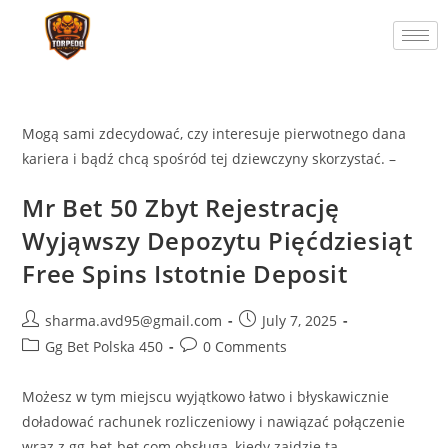
Mogą sami zdecydować, czy interesuje pierwotnego dana
kariera i bądź chcą spośród tej dziewczyny skorzystać. –
Mr Bet 50 Zbyt Rejestrację
Wyjąwszy Depozytu Pięćdziesiąt
Free Spins Istotnie Deposit
sharma.avd95@gmail.com
July 7, 2025
Gg Bet Polska 450
0 Comments
Możesz w tym miejscu wyjątkowo łatwo i błyskawicznie
doładować rachunek rozliczeniowy i nawiązać połączenie
wraz z gg-bet-bet.com obsługą, kiedy zajdzie ta