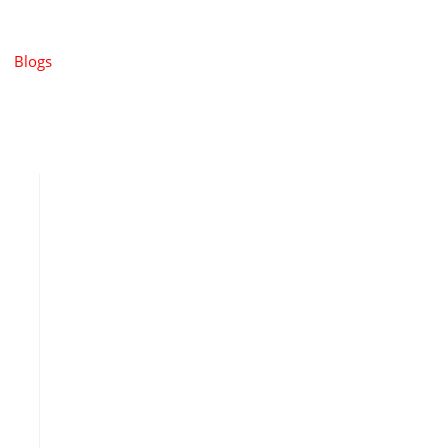
Blogs