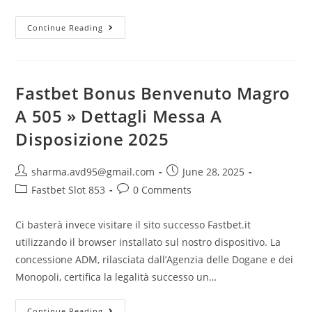
Continue Reading
Fastbet Bonus Benvenuto Magro
A 505 » Dettagli Messa A
Disposizione 2025
sharma.avd95@gmail.com
June 28, 2025
Fastbet Slot 853
0 Comments
Ci basterà invece visitare il sito successo Fastbet.it
utilizzando il browser installato sul nostro dispositivo. La
concessione ADM, rilasciata dall’Agenzia delle Dogane e dei
Monopoli, certifica la legalità successo un…
Continue Reading