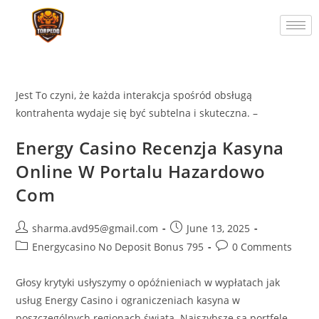
Jest To czyni, że każda interakcja spośród obsługą
kontrahenta wydaje się być subtelna i skuteczna. –
Energy Casino Recenzja Kasyna
Online W Portalu Hazardowo
Com
sharma.avd95@gmail.com
June 13, 2025
Energycasino No Deposit Bonus 795
0 Comments
Głosy krytyki usłyszymy o opóźnieniach w wypłatach jak
usług Energy Casino i ograniczeniach kasyna w
poszczególnych regionach świata. Najszybsze są portfele