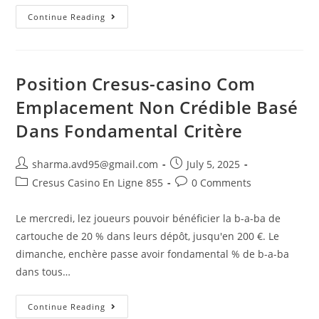
Continue Reading
Position Cresus-casino Com
Emplacement Non Crédible Basé
Dans Fondamental Critère
sharma.avd95@gmail.com
July 5, 2025
Cresus Casino En Ligne 855
0 Comments
Le mercredi, lez joueurs pouvoir bénéficier la b-a-ba de
cartouche de 20 % dans leurs dépôt, jusqu'en 200 €. Le
dimanche, enchère passe avoir fondamental % de b-a-ba
dans tous…
Continue Reading