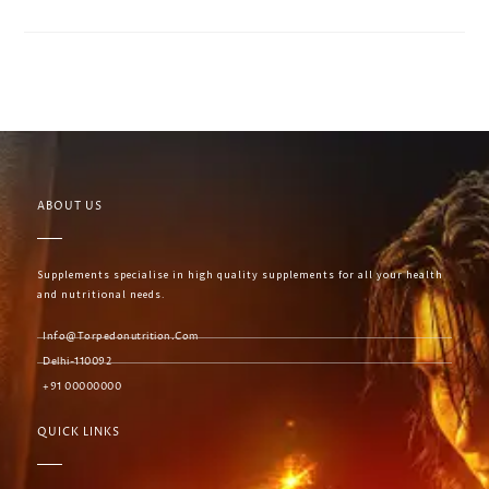
ABOUT US
Supplements specialise in high quality supplements for all your health
and nutritional needs.
Info@torpedonutrition.com
Delhi-110092
+91 00000000
QUICK LINKS