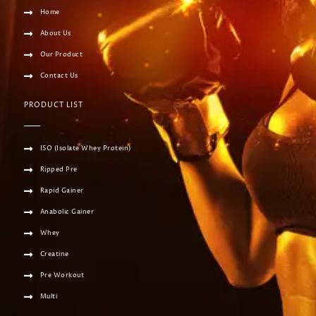
Home
About Us
Our Product
Contact Us
PRODUCT LIST
ISO (Isolate Whey Protein)
Ripped Pre
Rapid Gainer
Anabolic Gainer
Whey
Creatine
Pre Workout
Multi