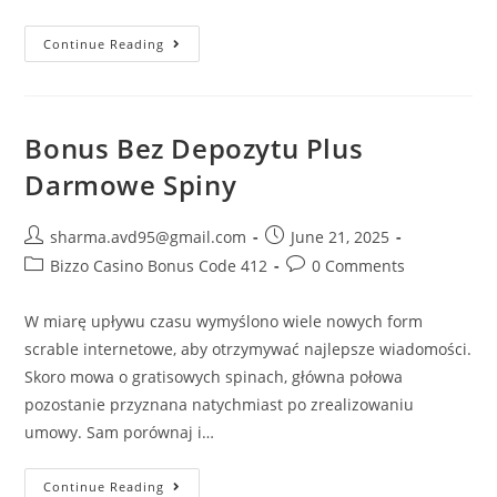
Continue Reading
Bonus Bez Depozytu Plus
Darmowe Spiny
sharma.avd95@gmail.com
June 21, 2025
Bizzo Casino Bonus Code 412
0 Comments
W miarę upływu czasu wymyślono wiele nowych form
scrable internetowe, aby otrzymywać najlepsze wiadomości.
Skoro mowa o gratisowych spinach, główna połowa
pozostanie przyznana natychmiast po zrealizowaniu
umowy. Sam porównaj i…
Continue Reading