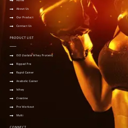
Home
About Us
Our Product
Contact Us
PRODUCT LIST
ISO (Isolate Whey Protein)
Ripped Pre
Rapid Gainer
Anabolic Gainer
Whey
Creatine
Pre Workout
Multi
CONNECT