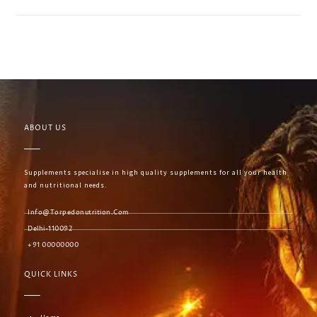
ABOUT US
Supplements specialise in high quality supplements for all your health
and nutritional needs.
Info@torpedonutrition.com
Delhi-110092
+91 00000000
QUICK LINKS