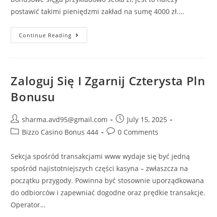
postawić takimi pieniędzmi zakład na sumę 4000 zł.…
Continue Reading
Zaloguj Się I Zgarnij Czterysta Pln
Bonusu
sharma.avd95@gmail.com
July 15, 2025
Bizzo Casino Bonus 444
0 Comments
Sekcja spośród transakcjami www wydaje się być jedną
spośród najistotniejszych części kasyna – zwłaszcza na
początku przygody. Powinna być stosownie uporządkowana
do odbiorców i zapewniać dogodne oraz prędkie transakcje.
Operator…