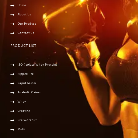
Home
About Us
Our Product
Contact Us
PRODUCT LIST
ISO (Isolate Whey Protein)
Ripped Pre
Rapid Gainer
Anabolic Gainer
Whey
Creatine
Pre Workout
Multi