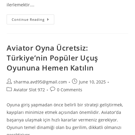
ilerlemektir.…
Continue Reading
Aviator Oyna Ücretsiz:
Türkiye’nin Popüler Uçuş
Oyununa Hemen Katılın
sharma.avd95@gmail.com
June 10, 2025
Aviator Slot 972
0 Comments
Oyuna giriş yapmadan önce belirli bir strateji geliştirmek,
kayıpları minimize etmek açısından önemlidir. Aviator’da
başarıya ulaşmak için hızlı kararlar vermeniz gerekiyor.
Oyunun temel dinamiği olan bu gerilim, dikkatli olmanızı
gerektiriyor.…