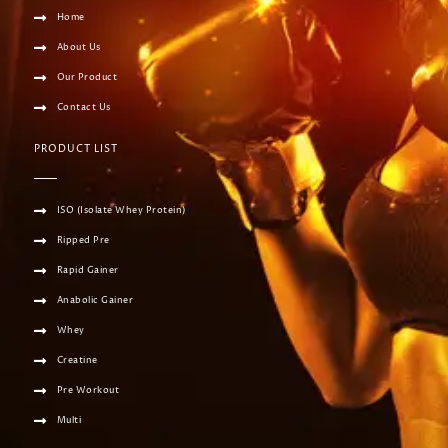
Home
About Us
Our Product
Contact Us
PRODUCT LIST
ISO (Isolate Whey Protein)
Ripped Pre
Rapid Gainer
Anabolic Gainer
Whey
Creatine
Pre Workout
Multi