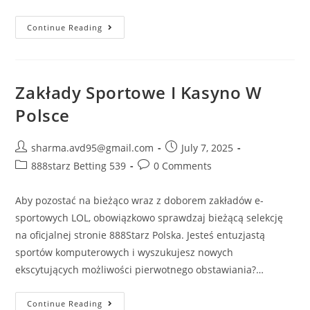
Continue Reading
Zakłady Sportowe I Kasyno W
Polsce
sharma.avd95@gmail.com
July 7, 2025
888starz Betting 539
0 Comments
Aby pozostać na bieżąco wraz z doborem zakładów e-
sportowych LOL, obowiązkowo sprawdzaj bieżącą selekcję
na oficjalnej stronie 888Starz Polska. Jesteś entuzjastą
sportów komputerowych i wyszukujesz nowych
ekscytujących możliwości pierwotnego obstawiania?…
Continue Reading