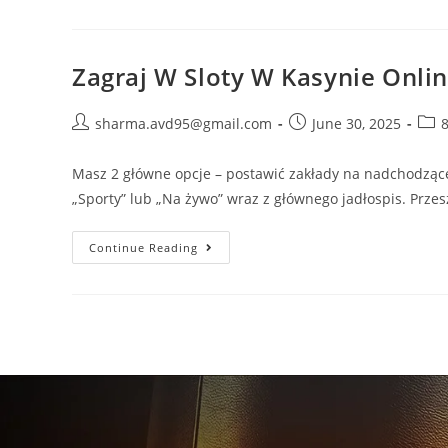
Zagraj W Sloty W Kasynie Onli
sharma.avd95@gmail.com
June 30, 2025
8
Masz 2 główne opcje – postawić zakłady na nadchodząc
„Sporty” lub „Na żywo” wraz z głównego jadłospis. Prze
Continue Reading