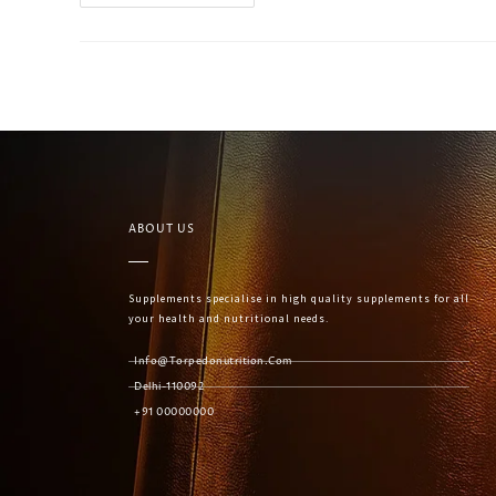
ABOUT US
Supplements specialise in high quality supplements for all
your health and nutritional needs.
Info@torpedonutrition.com
Delhi-110092
+91 00000000