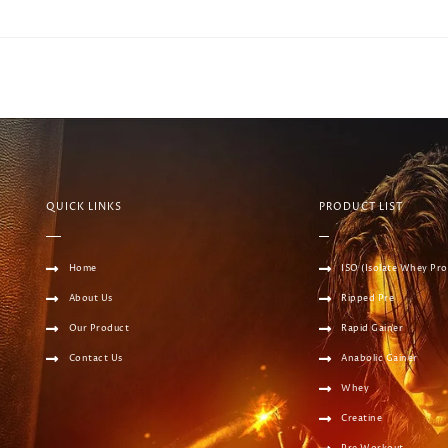
QUICK LINKS
PRODUCT LIST
Home
ISO (Isolate Whey Pro
About Us
Ripped Pre
Our Product
Rapid Gainer
Contact Us
Anabolic Gainer
Whey
Creatine