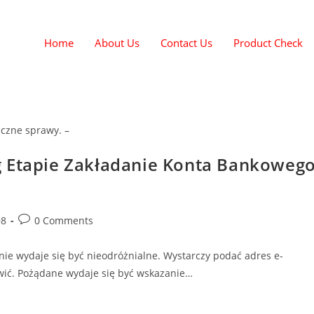
Home
About Us
Contact Us
Product Check
iczne sprawy. –
g Etapie Zakładanie Konta Bankoweg
98
0 Comments
nie wydaje się być nieodróżnialne. Wystarczy podać adres e-
wić. Pożądane wydaje się być wskazanie…