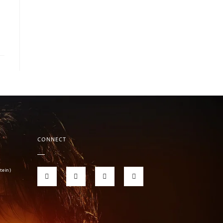
CONNECT
tein)