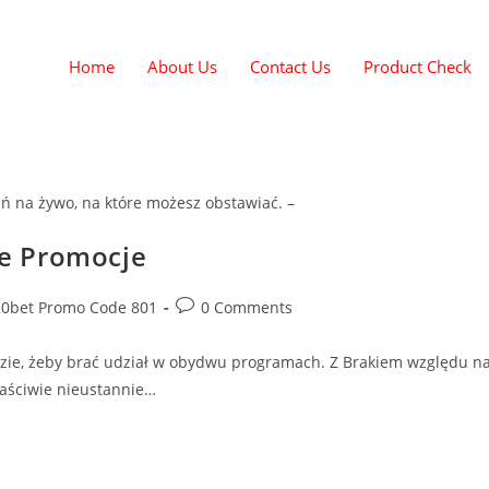
Home
About Us
Contact Us
Product Check
ń na żywo, na które możesz obstawiać. –
e Promocje
20bet Promo Code 801
0 Comments
odzie, żeby brać udział w obydwu programach. Z Brakiem względu n
właściwie nieustannie…