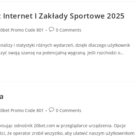
 Internet I Zakłady Sportowe 2025
20bet Promo Code 801
0 Comments
nalizy i statystyki różnych wydarzeń, dzięki dlaczego użytkownik
zyć swoją szansę na potencjalną wygraną. Jeśli rozchodzi o…
na
20bet Promo Code 801
0 Comments
pisując odnośnik 20bet.com w przeglądarce urządzenia. Opcje
ści, że operator zrobił wszystko, aby ułatwić naszym użytkownikom