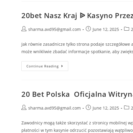
20bet Nasz Kraj ᐉ Kasyno Przez
sharma.avd95@gmail.com
June 12, 2025
Jak równie zasadnicze tylko strona podaje szczegółowe a
może wnikliwie zbadać informacje spotkanie, aby zwięks
Continue Reading
20 Bet Polska ️ Oficjalna Witry
sharma.avd95@gmail.com
June 12, 2025
Zawodnicy mogą także skorzystać z stronicy mobilnej w
płatności w tym kasynie odrzucić pozostawiają wątpliwo