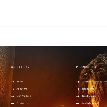
QUICK LINKS
PRODUCT LIST
Home
ISO (Isolate Whey Pro
About Us
Ripped Pre
Our Product
Rapid Gainer
Contact Us
Anabolic Gainer