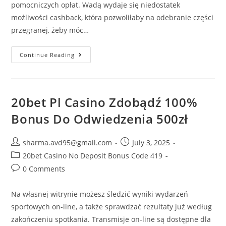
pomocniczych opłat. Wadą wydaje się niedostatek
możliwości cashback, która pozwoliłaby na odebranie części
przegranej, żeby móc…
Continue Reading
20bet Pl Casino Zdobądź 100%
Bonus Do Odwiedzenia 500zł
sharma.avd95@gmail.com
July 3, 2025
20bet Casino No Deposit Bonus Code 419
0 Comments
Na własnej witrynie możesz śledzić wyniki wydarzeń
sportowych on-line, a także sprawdzać rezultaty już według
zakończeniu spotkania. Transmisje on-line są dostępne dla