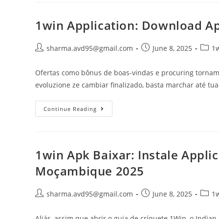
1win Application: Download A
sharma.avd95@gmail.com
June 8, 2025
1
Ofertas como bônus de boas-vindas e procuring tornam
evoluzione ze cambiar finalizado, basta marchar até tua u
Continue Reading
1win Apk Baixar: Instale Appli
Moçambique 2025
sharma.avd95@gmail.com
June 8, 2025
1
Aliás, assim que abrir o guia de críquete 1Win, o Indi