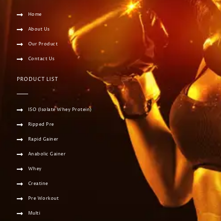
Home
About Us
Our Product
Contact Us
PRODUCT LIST
ISO (Isolate Whey Protein)
Ripped Pre
Rapid Gainer
Anabolic Gainer
Whey
Creatine
Pre Workout
Multi