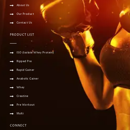
About Us
Our Product
Contact Us
PRODUCT LIST
ISO (Isolate Whey Protein)
Ripped Pre
Rapid Gainer
Anabolic Gainer
Whey
Creatine
Pre Workout
Multi
CONNECT