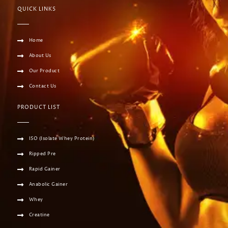
QUICK LINKS
Home
About Us
Our Product
Contact Us
PRODUCT LIST
ISO (Isolate Whey Protein)
Ripped Pre
Rapid Gainer
Anabolic Gainer
Whey
Creatine