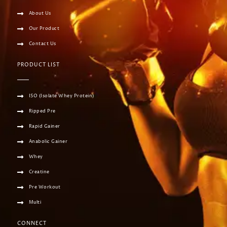
About Us
Our Product
Contact Us
PRODUCT LIST
ISO (Isolate Whey Protein)
Ripped Pre
Rapid Gainer
Anabolic Gainer
Whey
Creatine
Pre Workout
Multi
CONNECT