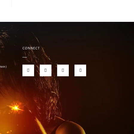
CONNECT
tein)