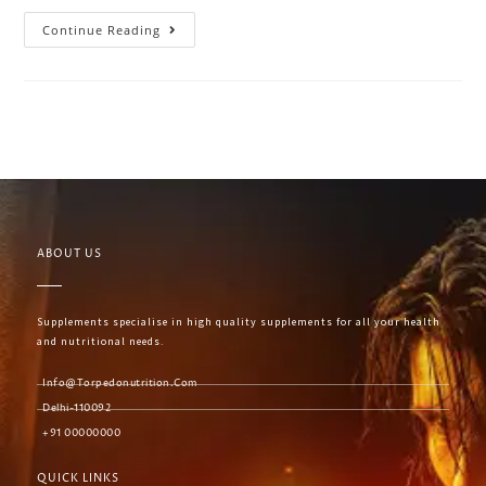
Continue Reading
ABOUT US
Supplements specialise in high quality supplements for all your health
and nutritional needs.
Info@torpedonutrition.com
Delhi-110092
+91 00000000
QUICK LINKS