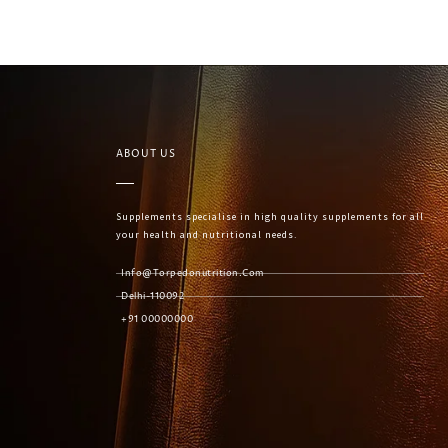
ABOUT US
Supplements specialise in high quality supplements for all
your health and nutritional needs.
Info@torpedonutrition.com
Delhi-110092
+91 00000000