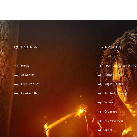
QUICK LINKS
PRODUCT LIST
Home
ISO (Isolate Whey Pro
About Us
Ripped Pre
Our Product
Rapid Gainer
Contact Us
Anabolic Gainer
Whey
Creatine
Pre Workout
Multi