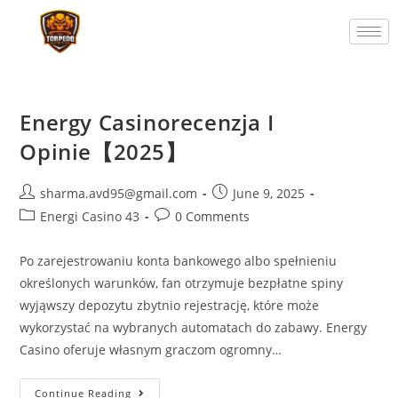
Energy Casino️recenzja I
Opinie【2025】
sharma.avd95@gmail.com
June 9, 2025
Energi Casino 43
0 Comments
Po zarejestrowaniu konta bankowego albo spełnieniu
określonych warunków, fan otrzymuje bezpłatne spiny
wyjąwszy depozytu zbytnio rejestrację, które może
wykorzystać na wybranych automatach do zabawy. Energy
Casino oferuje własnym graczom ogromny…
Continue Reading