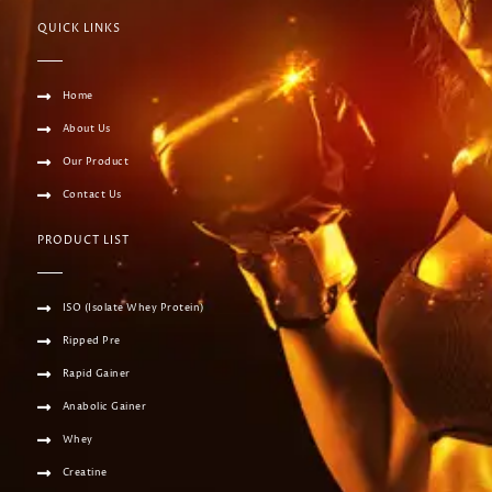
QUICK LINKS
Home
About Us
Our Product
Contact Us
PRODUCT LIST
ISO (Isolate Whey Protein)
Ripped Pre
Rapid Gainer
Anabolic Gainer
Whey
Creatine