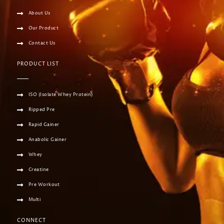
About Us
Our Product
Contact Us
PRODUCT LIST
ISO (Isolate Whey Protein)
Ripped Pre
Rapid Gainer
Anabolic Gainer
Whey
Creatine
Pre Workout
Multi
CONNECT