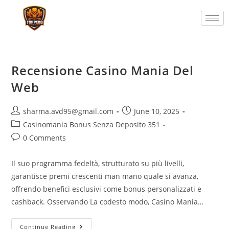
Recensione Casino Mania Del
Web
sharma.avd95@gmail.com
June 10, 2025
Casinomania Bonus Senza Deposito 351
0 Comments
Il suo programma fedeltà, strutturato su più livelli,
garantisce premi crescenti man mano quale si avanza,
offrendo benefici esclusivi come bonus personalizzati e
cashback. Osservando La codesto modo, Casino Mania…
Continue Reading