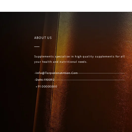
ABOUT US
Supplements specialise in high quality supplements for all
your health and nutritional needs.
Info@torpedonutrition.com
Delhi-110092
+91 00000000