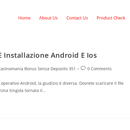
Home
About Us
Contact Us
Product Check
Installazione Android E Ios
Casinomania Bonus Senza Deposito 351
0 Comments
erativo Android, la giudizio è diversa. Dovrete scaricare il file
 Una Singola tornata il…